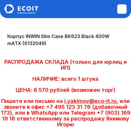
Монтажные и пусконаладочные
Корпус INWIN Slim Case BK623 Black 400W
работы
mATX (6132049)
Диагностика и ремонт техники
РАСПРОДАЖА СКЛАДА (только для юрлиц и
ИП)
Аудит инфраструктуры
НАЛИЧИЕ: всего 1 штука
ЦЕНА: 6 570 рублей (возможен торг)
Построение ЛВС, WI-FI,
Информационной безопасности,
Пишите или письмо на
i.yakimov@eco-it.ru
, или
Сервера, СХД
звоните в офис +7 495 123 31 76 (добавочный
173), или в WhatsApp или Telegram +7 (903) 169
19 16 ответственному за распродажу Якимову
Системы управления электронной
Игорю
очередью