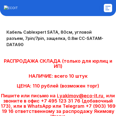
Монтажные и пусконаладочные
Кабель Cablexpert SATA, 80см, угловой
работы
разъем, 7pin/7pin, защелка, 0.8м CC-SATAM-
DATA90
Диагностика и ремонт техники
РАСПРОДАЖА СКЛАДА (только для юрлиц и
ИП)
Аудит инфраструктуры
НАЛИЧИЕ: всего 10 штук
Построение ЛВС, WI-FI,
ЦЕНА: 110 рублей (возможен торг)
Информационной безопасности,
Сервера, СХД
Пишите или письмо на
i.yakimov@eco-it.ru
, или
звоните в офис +7 495 123 31 76 (добавочный
173), или в WhatsApp или Telegram +7 (903) 169
Системы управления электронной
19 16 ответственному за распродажу Якимову
очередью