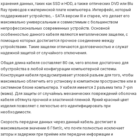
хранения данных, таких как SSD и HDD, а также оптических DVD или Blu
Ray приводов к материнской плате компьютера. Интерфейс, который
поддерживает устройство, - SATA версии III и старее, что делает его
максимально универсальным и совместимым с большинством
непрофессиональных современных устройств. Основной
особенностью данного кабеля являются металлические защелки, с
помощью которых достигается прочное соединение между
устройствами. Такие защелки отличаются долговечностью и служат
надежной защитой от случайного отключения.
Общая длина кабеля составляет 80 см, чего вполне достаточно для
обустройства в любой конфигурации компьютерной системы.
Конструкция кабеля предусматривает угловой разъем для того, чтобы
максимально облегчить его установку в компактном пространстве или в
системном блоке компьютера. У кабеля имеется 2 разъема типа 7-pin
(мама). Для защиты от случайныъ механических повреждений оболочка
кабеля обтянута прочной и эластичной пленкой. Яркий красный цвет
изделия позволяет с легкостью его идентифицировать при
необходимости.
Скорость передачи данных через данный кабель достигает в
максимальном значении 6 Гбит/с, что почти полностью исключает
заторы и задержки при приёме или передаче информации и