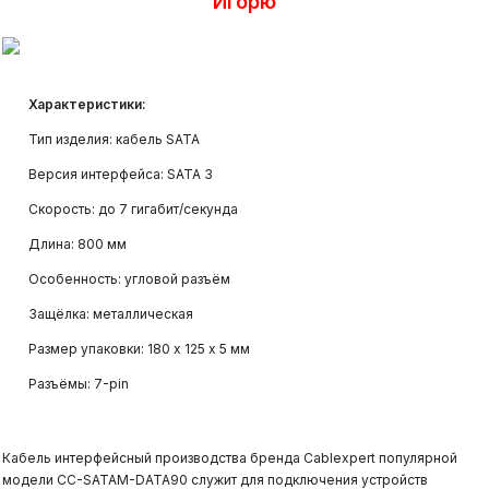
Игорю
Системы видеонаблюдения и
видеоаналитики
Характеристики:
Структурированные кабельные
Тип изделия: кабель SATA
системы
Версия интерфейса: SATA 3
Скорость: до 7 гигабит/секунда
Системы контроля и управления
Длина: 800 мм
доступом (СКУД)
Особенность: угловой разъём
Защёлка: металлическая
Размер упаковки: 180 х 125 х 5 мм
Разъёмы: 7-pin
Кабель интерфейсный производства бренда Cablexpert популярной
модели CC-SATAM-DATA90 служит для подключения устройств