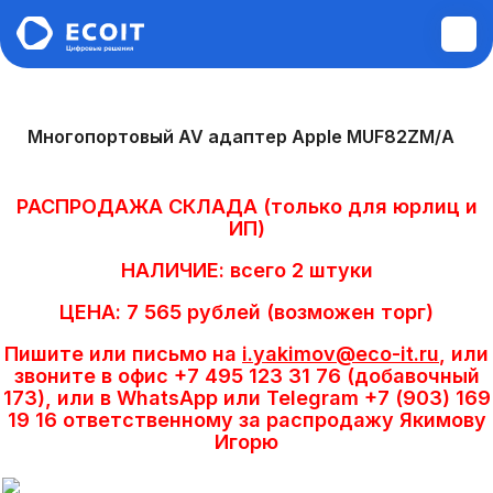
Монтажные и пусконаладочные
Многопортовый AV адаптер Apple MUF82ZM/A
работы
РАСПРОДАЖА СКЛАДА (только для юрлиц и
Диагностика и ремонт техники
ИП)
НАЛИЧИЕ: всего 2 штуки
Аудит инфраструктуры
ЦЕНА: 7 565 рублей (возможен торг)
Построение ЛВС, WI-FI,
Пишите или письмо на
i.yakimov@eco-it.ru
, или
Информационной безопасности,
звоните в офис +7 495 123 31 76 (добавочный
Сервера, СХД
173), или в WhatsApp или Telegram +7 (903) 169
19 16 ответственному за распродажу Якимову
Игорю
Системы управления электронной
очередью