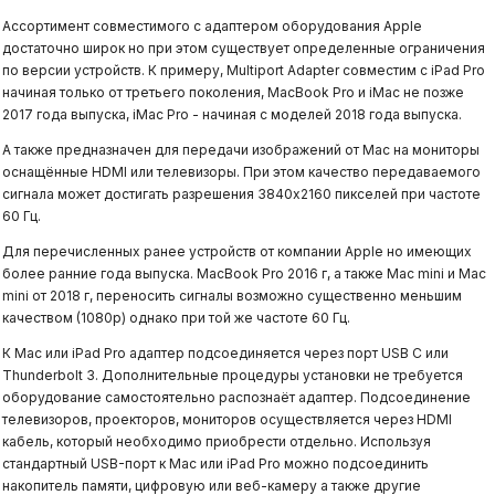
Ассортимент совместимого с адаптером оборудования Apple
достаточно широк но при этом существует определенные ограничения
по версии устройств. К примеру, Multiport Adapter совместим с iPad Pro
начиная только от третьего поколения, MacBook Pro и iMac не позже
2017 года выпуска, iMac Pro - начиная с моделей 2018 года выпуска.
А также предназначен для передачи изображений от Mac на мониторы
оснащённые HDMI или телевизоры. При этом качество передаваемого
сигнала может достигать разрешения 3840x2160 пикселей при частоте
60 Гц.
Для перечисленных ранее устройств от компании Apple но имеющих
более ранние года выпуска. MacBook Pro 2016 г, а также Mac mini и Mac
mini от 2018 г, переносить сигналы возможно существенно меньшим
качеством (1080p) однако при той же частоте 60 Гц.
К Mac или iPad Pro адаптер подсоединяется через порт USB C или
Thunderbolt 3. Дополнительные процедуры установки не требуется
оборудование самостоятельно распознаёт адаптер. Подсоединение
телевизоров, проекторов, мониторов осуществляется через HDMI
кабель, который необходимо приобрести отдельно. Используя
стандартный USB-порт к Mac или iPad Pro можно подсоединить
накопитель памяти, цифровую или веб-камеру а также другие