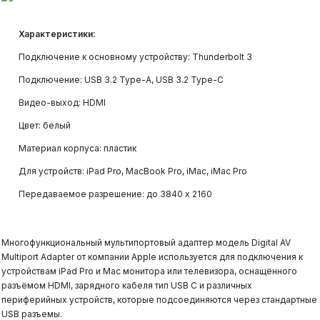
Системы видеонаблюдения и
Характеристики:
видеоаналитики
Подключение к основному устройству: Thunderbolt 3
Подключение: USB 3.2 Type-A, USB 3.2 Type-C
Структурированные кабельные
Видео-выход: HDMI
системы
Цвет: белый
Системы контроля и управления
Материал корпуса: пластик
доступом (СКУД)
Для устройств: iPad Pro, MacBook Pro, iMac, iMac Pro
Передаваемое разрешение: до 3840 х 2160
Многофункциональный мультипортовый адаптер модель Digital AV
Multiport Adapter от компании Apple используется для подключения к
устройствам iPad Pro и Mac монитора или телевизора, оснащённого
разъёмом HDMI, зарядного кабеля тип USB C и различных
периферийных устройств, которые подсоединяются через стандартные
USB разъемы.