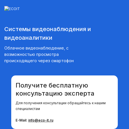
Системы видеонаблюдения и
Монтажные и пусконаладочные работы
видеоаналитики
Облачное видеонаблюдение, с
Диагностика и ремонт техники
возможностью просмотра
происходящего через смартофон
Аудит инфраструктуры
Построение ЛВС, WI-FI, Информационной
Получите бесплатную
безопасности, Сервера, СХД
консультацию эксперта
Для получения консультации обращайтесь к нашим
Системы управления электронной
специалистам
очередью
E-Mail:
info
@eco-it.ru
Системы видеонаблюдения и