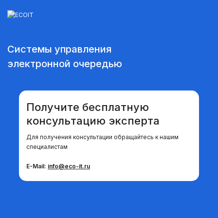
Системы управления
Монтажные и пусконаладочные работы
электронной очередью
Диагностика и ремонт техники
Получите бесплатную
Аудит инфраструктуры
консультацию эксперта
Для получения консультации обращайтесь к нашим
Построение ЛВС, WI-FI, Информационной
специалистам
безопасности, Сервера, СХД
E-Mail:
info
@eco-it.ru
Системы управления электронной
очередью
Системы видеонаблюдения и