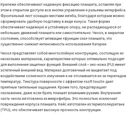
Крепежи обеспечивают надежную фиксацию планшета, оставляя при
этом в открытом доступе все кнопки управления и разъемы интерфейса.
Фронтальный лист оснащен местами изгиба, благодаря которым можно
сформировать удобную подставку в виде конуса. Такая форма
обеспечивает надежную и устойчивую опору, не распадающуюся от
небольших движений планшета или самостоятельно. Чехол, в закрытом
состоянии, способствует активации «функции сна» планшета, что
существенно снижает интенсивность использования батареи.
Чехол представляет собой многослойную конструкцию, состоящую из
нескольких материалов, характеристики которых оптимально подходят
для выполнения защитных функций. Внешний слой – эко-кожа (PU) имеет
эстетичный внешний вид. Материал долговечный не выцветает под
воздействием солнечного излучения и не отслаивается из-за перепадов
температур. Текстура поверхности с эффектом «soft touch» дает
приятные тактильные ощущения. Кроме того, предотвращает
скольжение, даже если брать планшет влажными руками. Внутренняя
часть чехла изготовлена из микрофибры. Это полностью исключает
повреждения корпуса планшета. Кейс изготовлен из термополиуретана
(TPU), что обеспечивает высокую прочность конструкции.