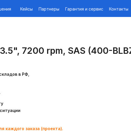
шения
Кейсы
Партнеры
Гарантия и сервис
Контакты
 3.5", 7200 rpm, SAS (400-BLB
складов в РФ,
.
ту
 ситуации
я каждого заказа (проекта).