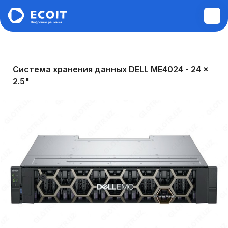
Монтажные и пусконаладочные
Система хранения данных DELL ME4024 - 24 x
работы
2.5"
Диагностика и ремонт техники
Аудит инфраструктуры
Построение ЛВС, WI-FI,
Информационной безопасности,
Сервера, СХД
Системы управления электронной
очередью