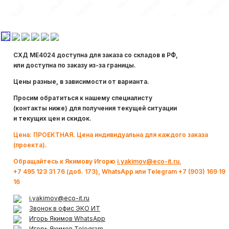
Системы видеонаблюдения и
видеоаналитики
СХД ME4024 доступна для заказа со складов в РФ,
Структурированные кабельные
или доступна по заказу из-за границы.
системы
Цены разные, в зависимости от варианта.
Просим обратиться к нашему специалисту
Системы контроля и управления
(контакты ниже) для получения текущей ситуации
доступом (СКУД)
и текущих цен и скидок.
Цена: ПРОЕКТНАЯ. Цена индивидуальна для каждого заказа
(проекта).
Обращайтесь к Якимову Игорю
i.yakimov@eco-it.ru
,
+7 495 123 31 76 (доб. 173), WhatsApp или Telegram +7 (903) 169 19
16
i.yakimov@eco-it.ru
Звонок в офис ЭКО ИТ
Игорь Якимов WhatsApp
Игорь Якимов Telegram