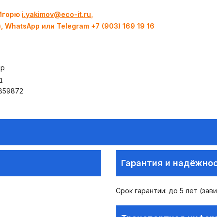
 Игорю
i.yakimov@eco-it.ru
,
), WhatsApp или Telegram +7 (903) 169 19 16
pp
m
859872
Гарантия и надёжно
Срок гарантии: до 5 лет (зав