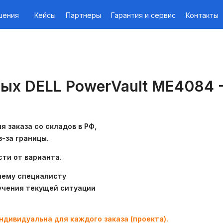
шения
Кейсы
Партнеры
Гарантия и сервис
Контакты
ых DELL PowerVault ME4084 -
 заказа со складов в РФ,
з-за границы.
сти от варианта.
шему специалисту
учения текущей ситуации
ндивидуальна для каждого заказа (проекта).