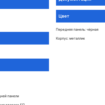
Цвет
Передняя панель: чёрная
Корпус: металлик
дней панели
чия второго БП