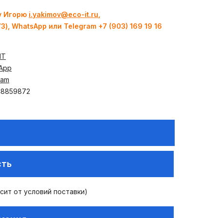
у Игорю
i.yakimov@eco-it.ru
,
73), WhatsApp или Telegram +7 (903) 169 19 16
ИТ
App
ram
48859872
сть
исит от условий поставки)