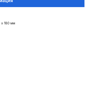
рмация
 х 180 мм