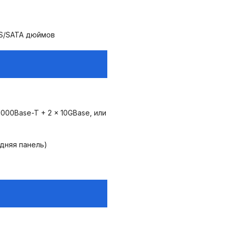
SAS/SATA дюймов
 1000Base-T + 2 x 10GBase, или
адняя панель)