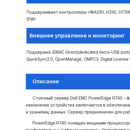
Поддерживает контроллеры: HBA330, H330, H730P,
S140
Внешнее управление и мониторинг
Поддержка: iDRAC Direct(dedicated micro-USB port), 
QuickSync2.0, OpenManage, OMPC3, Digital License K
Описание
Стоечный сервер Dell EMC PowerEdge R740 – 
назначение устройства заключается в обеспечен
и хранилищ данных. Сервер предназначен для ра
PowerEdge R740 оснащен мощными процессора
требовательных рабочих нагрузках. Устройство 