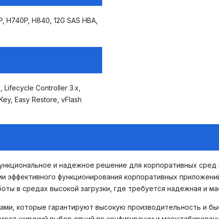
 H740P, H840, 12G SAS HBA,
Lifecycle Controller 3.x,
ey, Easy Restore, vFlash
функциональное и надежное решение для корпоративных сред 
ии эффективного функционирования корпоративных приложений
боты в средах высокой загрузки, где требуется надежная и м
ми, которые гарантируют высокую производительность и бы
имеет широкий выбор опций по конфигурации и масштабирован