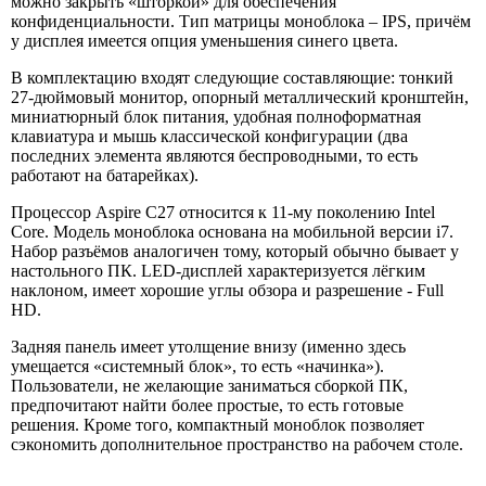
можно закрыть «шторкой» для обеспечения
конфиденциальности. Тип матрицы моноблока – IPS, причём
у дисплея имеется опция уменьшения синего цвета.
В комплектацию входят следующие составляющие: тонкий
27-дюймовый монитор, опорный металлический кронштейн,
миниатюрный блок питания, удобная полноформатная
клавиатура и мышь классической конфигурации (два
последних элемента являются беспроводными, то есть
работают на батарейках).
Процессор Aspire C27 относится к 11-му поколению Intel
Core. Модель моноблока основана на мобильной версии i7.
Набор разъёмов аналогичен тому, который обычно бывает у
настольного ПК. LED-дисплей характеризуется лёгким
наклоном, имеет хорошие углы обзора и разрешение - Full
HD.
Задняя панель имеет утолщение внизу (именно здесь
умещается «системный блок», то есть «начинка»).
Пользователи, не желающие заниматься сборкой ПК,
предпочитают найти более простые, то есть готовые
решения. Кроме того, компактный моноблок позволяет
сэкономить дополнительное пространство на рабочем столе.