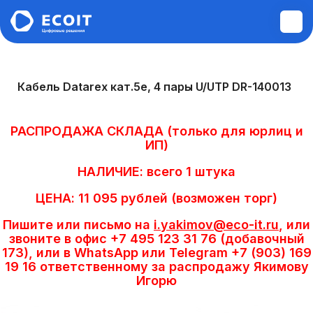
Монтажные и пусконаладочные
Кабель Datarex кат.5е, 4 пары U/UTP DR-140013
работы
РАСПРОДАЖА СКЛАДА (только для юрлиц и
Диагностика и ремонт техники
ИП)
НАЛИЧИЕ: всего 1 штука
Аудит инфраструктуры
ЦЕНА: 11 095 рублей (возможен торг)
Построение ЛВС, WI-FI,
Пишите или письмо на
i.yakimov@eco-it.ru
, или
Информационной безопасности,
звоните в офис +7 495 123 31 76 (добавочный
Сервера, СХД
173), или в WhatsApp или Telegram +7 (903) 169
19 16 ответственному за распродажу Якимову
Игорю
Системы управления электронной
очередью