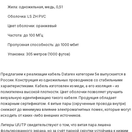
Жила: одножильная, медь, 0,51
Оболочка: LS ZH PVC
Цвет оболочки: оранжевый
Частота: до 100 МГц
Пропускная способность: до 1000 мбит
Упаковка: 305 метров (1000 футов)
Предлагаем к реализации кабель Datarex категории 5е выпускается в
России. Конструкция из одножильных проводников со стабильными
характеристиками. Кабель изготовлен из меди, а его изоляция – из
полиэтилена высокой плотности. Цвет оболочки позволяет улучшить
визуальную идентификацию такого кабеля. Продукция обладает
пожарным сертификатом. 4 витые пары (скрученные провода внутри)
снижают до минимума влияние электромагнитных помех, которые могут
исходить от каких-либо внешних источников.
Литеры U/UTP свидетельствуют о том, что витая пара лишена
фольгированного экрана, но за счёт парной скрутки устойчива к низким