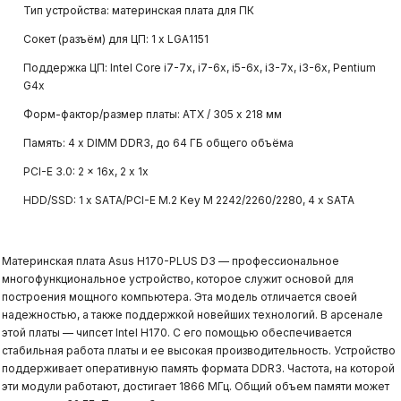
Тип устройства: материнская плата для ПК
Сокет (разъём) для ЦП: 1 x LGA1151
Поддержка ЦП: Intel Core i7-7x, i7-6x, i5-6x, i3-7x, i3-6x, Pentium
G4x
Форм-фактор/размер платы: ATX / 305 х 218 мм
Память: 4 х DIMM DDR3, до 64 ГБ общего объёма
PCI-E 3.0: 2 x 16x, 2 х 1x
HDD/SSD: 1 x SATA/PCI-E M.2 Key M 2242/2260/2280, 4 x SATA
Материнская плата Asus H170-PLUS D3 — профессиональное
многофункциональное устройство, которое служит основой для
построения мощного компьютера. Эта модель отличается своей
надежностью, а также поддержкой новейших технологий. В арсенале
этой платы — чипсет Intel H170. С его помощью обеспечивается
стабильная работа платы и ее высокая производительность. Устройство
поддерживает оперативную память формата DDR3. Частота, на которой
эти модули работают, достигает 1866 МГц. Общий объем памяти может