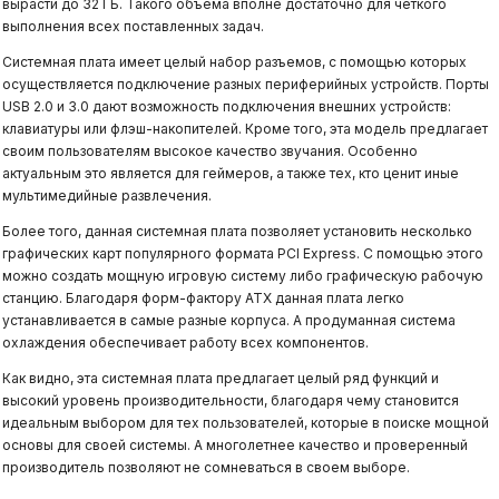
вырасти до 32 ГБ. Такого объема вполне достаточно для четкого
выполнения всех поставленных задач.
Системная плата имеет целый набор разъемов, с помощью которых
осуществляется подключение разных периферийных устройств. Порты
USB 2.0 и 3.0 дают возможность подключения внешних устройств:
клавиатуры или флэш-накопителей. Кроме того, эта модель предлагает
своим пользователям высокое качество звучания. Особенно
актуальным это является для геймеров, а также тех, кто ценит иные
мультимедийные развлечения.
Более того, данная системная плата позволяет установить несколько
графических карт популярного формата PCI Express. С помощью этого
можно создать мощную игровую систему либо графическую рабочую
станцию. Благодаря форм-фактору ATX данная плата легко
устанавливается в самые разные корпуса. А продуманная система
охлаждения обеспечивает работу всех компонентов.
Как видно, эта системная плата предлагает целый ряд функций и
высокий уровень производительности, благодаря чему становится
идеальным выбором для тех пользователей, которые в поиске мощной
основы для своей системы. А многолетнее качество и проверенный
производитель позволяют не сомневаться в своем выборе.