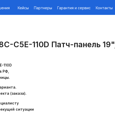
шения
Кейсы
Партнеры
Гарантия и сервис
Контакты
8C-C5E-110D Патч-панель 19", 
E-110D
в РФ,
ницы.
арианта.
екта (заказа).
ециалисту
текущей ситуации