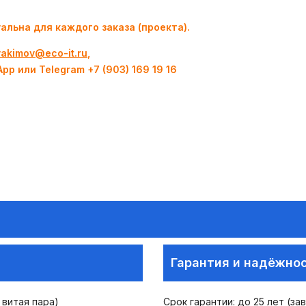
альна для каждого заказа (проекта).
.yakimov@eco-it.ru
,
App или Telegram +7 (903) 169 19 16
Гарантия и надёжно
 витая пара)
Срок гарантии: до 25 лет (за