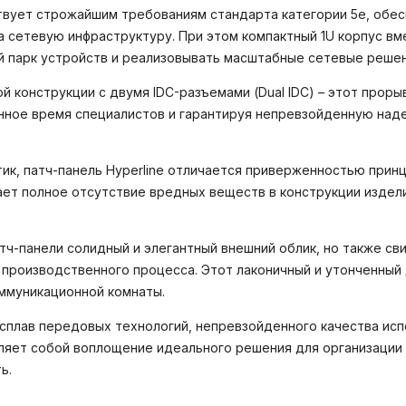
твует строжайшим требованиям стандарта категории 5e, обе
а сетевую инфраструктуру. При этом компактный 1U корпус в
й парк устройств и реализовывать масштабные сетевые решен
й конструкции с двумя IDC-разъемами (Dual IDC) – этот про
нное время специалистов и гарантируя непревзойденную над
к, патч-панель Hyperline отличается приверженностью принц
ет полное отсутствие вредных веществ в конструкции издел
тч-панели солидный и элегантный внешний облик, но также с
производственного процесса. Этот лаконичный и утонченный 
ммуникационной комнаты.
 сплав передовых технологий, непревзойденного качества исп
вляет собой воплощение идеального решения для организации
ь.