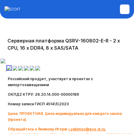
Монтажные и пусконаладочные
Серверная платформа QSRV-160802-E-R - 2 x
работы
CPU, 16 x DDR4, 8 x SAS/SATA
Диагностика и ремонт техники
Аудит инфраструктуры
Российский продукт, участвует в проектах с
импортозамещением
Построение ЛВС, WI-FI,
ОКПД2 КТРУ: 26.20.14.000-00000189
Информационной безопасности,
Номер записи ГИСП 4514\5\2023
Сервера, СХД
Цена: ПРОЕКТНАЯ. Цена индивидуальна для каждого заказа
(проекта).
Системы управления электронной
Обращайтесь к Якимову Игорю
i.yakimov@eco-it.ru
,
очередью