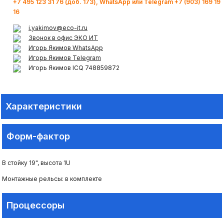
+7 495 123 31 76 (доб. 173), WhatsApp или Telegram +7 (903) 169 19
16
Системы видеонаблюдения и
i.yakimov@eco-it.ru
видеоаналитики
Звонок в офис ЭКО ИТ
Игорь Якимов WhatsApp
Игорь Якимов Telegram
Структурированные кабельные
Игорь Якимов ICQ 748859872
системы
Системы контроля и управления
Характеристики
доступом (СКУД)
Форм-фактор
В стойку 19", высота 1U
Монтажные рельсы: в комплекте
Процессоры