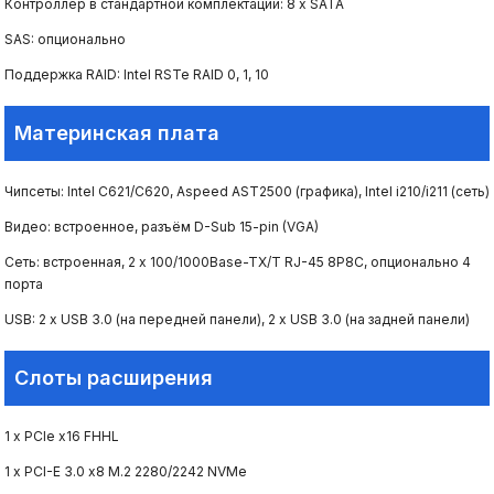
Контроллер в стандартной комплектации: 8 х SATA
SAS: опционально
Поддержка RAID: Intel RSTe RAID 0, 1, 10
Материнская плата
Чипсеты: Intel С621/C620, Aspeed AST2500 (графика), Intel i210/i211 (сеть)
Видео: встроенное, разъём D-Sub 15-pin (VGA)
Сеть: встроенная, 2 х 100/1000Base-TX/T RJ-45 8P8C, опционально 4
порта
USB: 2 х USB 3.0 (на передней панели), 2 х USB 3.0 (на задней панели)
Слоты расширения
1 х PCIe x16 FHHL
1 x PCI-E 3.0 x8 M.2 2280/2242 NVMe