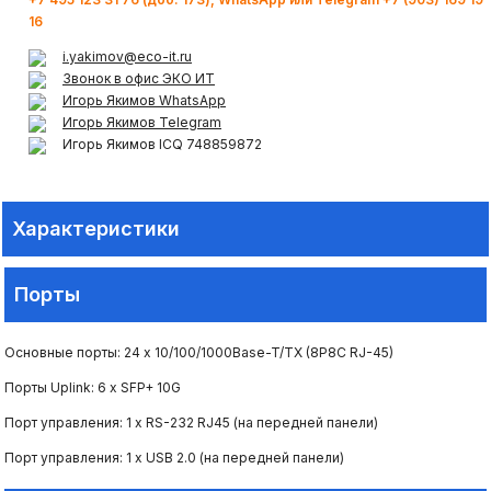
16
Системы видеонаблюдения и
i.yakimov@eco-it.ru
видеоаналитики
Звонок в офис ЭКО ИТ
Игорь Якимов WhatsApp
Игорь Якимов Telegram
Структурированные кабельные
Игорь Якимов ICQ 748859872
системы
Системы контроля и управления
Характеристики
доступом (СКУД)
Порты
Основные порты: 24 х 10/100/1000Base-T/TX (8P8C RJ-45)
Порты Uplink: 6 х SFP+ 10G
Порт управления: 1 х RS-232 RJ45 (на передней панели)
Порт управления: 1 х USB 2.0 (на передней панели)