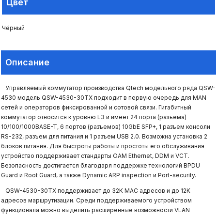
Цвет
Чёрный
Описание
Управляемый коммутатор производства Qtech модельного ряда QSW-
4530 модель QSW-4530-30TX подходит в первую очередь для MAN
сетей и операторов фиксированной и сотовой связи. Гигабитный
коммутатор относится к уровню L3 и имеет 24 порта (разъема)
10/100/1000BASE-T, 6 портов (разъемов) 10GbE SFP+, 1 разъем консоли
RS-232, разъем для питания и 1 разъем USB 2.0. Возможна установка 2
блоков питания. Для быстроты работы и простоты его обслуживания
устройство поддерживает стандарты OAM Ethernet, DDM и VCT.
Безопасность достигается благодаря поддержке технологий BPDU
Guard и Root Guard, а также Dynamic ARP inspection и Port-security.
QSW-4530-30TX поддерживает до 32K MAC адресов и до 12K
адресов маршрутизации. Среди поддерживаемого устройством
функционала можно выделить расширенные возможности VLAN