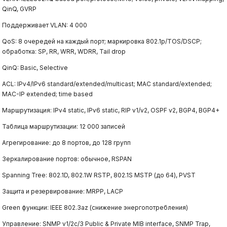
QinQ, GVRP
Поддерживает VLAN: 4 000
QoS: 8 очередей на каждый порт; маркировка 802.1p/TOS/DSCP;
обработка: SP, RR, WRR, WDRR, Tail drop
QinQ: Basic, Selective
ACL: IPv4/IPv6 standard/extended/multicast; MAC standard/extended;
MAC-IP extended; time based
Маршрутизация: IPv4 static, IPv6 static, RIP v1/v2, OSPF v2, BGP4, BGP4+
Таблица маршрутизации: 12 000 записей
Агрегирование: до 8 портов, до 128 групп
Зеркалирование портов: обычное, RSPAN
Spanning Tree: 802.1D, 802.1W RSTP, 802.1S MSTP (до 64), PVST
Защита и резервирование: MRPP, LACP
Green функции: IEEE 802.3az (снижение энергопотребления)
Управление: SNMP v1/2c/3 Public & Private MIB interface, SNMP Trap,