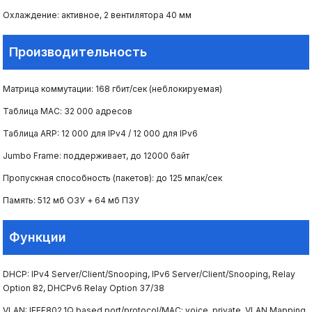
Охлаждение: активное, 2 вентилятора 40 мм
Производительность
Матрица коммутации: 168 гбит/сек (неблокируемая)
Таблица МАС: 32 000 адресов
Таблица ARP: 12 000 для IPv4 / 12 000 для IPv6
Jumbo Frame: поддерживает, до 12000 байт
Пропускная способность (пакетов): до 125 мпак/сек
Память: 512 мб ОЗУ + 64 мб ПЗУ
Функции
DHCP: IPv4 Server/Client/Snooping, IPv6 Server/Client/Snooping, Relay
Option 82, DHCPv6 Relay Option 37/38
VLAN: IEEE802.1Q based port/protocol/MAC; voice, private, VLAN Mapping,