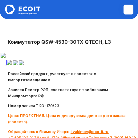
Монтажные и пусконаладочные
Коммутатор QSW-4530-30TX QTECH, L3
работы
Диагностика и ремонт техники
Российский продукт, участвует в проектах с
Аудит инфраструктуры
импортозамещением
Занесен Реестр РЭП, соответствует требованиям
Построение ЛВС, WI-FI,
Минпромторга РФ
Информационной безопасности,
Номер записи ТКО-170/23
Сервера, СХД
Цена: ПРОЕКТНАЯ. Цена индивидуальна для каждого заказа
(проекта).
Системы управления электронной
Обращайтесь к Якимову Игорю
i.yakimov@eco-it.ru
,
очередью
+7 495 123 31 76 (доб. 173), WhatsApp или Telegram +7 (903) 169 19