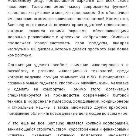
модельному ряду, предоставляет варианты для всех слоев
населения. Телефоны имеют массу современных функций,
качественные дисплеи и мощные процессоры. Это обеспечило
Системы видеонаблюдения и
им признание огромного количества пользователей. Кроме того,
видеоаналитики
Samsung стал одним из ведущих производителей телевизоров,
которые славятся своими экранами, обеспечивающими
довольно реалистичное и красочное изображение. Компания
Структурированные кабельные
продолжает совершенствовать свои продукты, внедряя
системы
изогнутые и 8К дисплеи, которые делают просмотр ещё более
комфортным.
Системы контроля и управления
Организация уделяет особое внимание инвестированию в
доступом (СКУД)
разработку и развитие инновационных технологий, среди
которых ведущие позиции занимают ИИ и 5G. В приоритете -
создание умных гаджетов, способных улучшить жизнь человека
и сделать её комфортной. Помимо этого, организация
специализируется на производстве современной бытовой
техники. В их арсенале пылесосы, холодильники, кондиционеры
и стиральные машины, а также, множество других приборов,
призванные облегчить повседневные дела людей во всем мире.
И это ещё не все, Samsung является крупной корпорацией,
занимающейся строительством, судостроением и финансовыми
услугами. Оказывает активную поддержку множеству