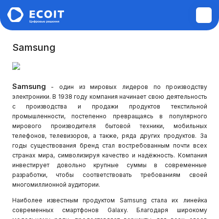
Samsung
Монтажные и пусконаладочные
работы
Samsung
- один из мировых лидеров по производству
электроники. В 1938 году компания начинает свою деятельность
Диагностика и ремонт техники
с производства и продажи продуктов текстильной
промышленности, постепенно превращаясь в популярного
Аудит инфраструктуры
мирового производителя бытовой техники, мобильных
телефонов, телевизоров, а также, ряда других продуктов. За
годы существования бренд стал востребованным почти всех
Построение ЛВС, WI-FI,
странах мира, символизируя качество и надёжность. Компания
Информационной безопасности,
инвестирует довольно крупные суммы в современные
Сервера, СХД
разработки, чтобы соответствовать требованиям своей
многомиллионной аудитории.
Наиболее известным продуктом Samsung стала их линейка
Системы управления электронной
современных смартфонов Galaxy. Благодаря широкому
очередью