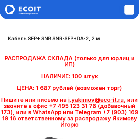
Монтажные и пусконаладочные
Кабель SFP+ SNR SNR-SFP+DA-2, 2 м
работы
РАСПРОДАЖА СКЛАДА (только для юрлиц и
Диагностика и ремонт техники
ИП)
НАЛИЧИЕ: 100 штук
Аудит инфраструктуры
ЦЕНА: 1 687 рублей (возможен торг)
Построение ЛВС, WI-FI,
Пишите или письмо на
i.yakimov@eco-it.ru
, или
Информационной безопасности,
звоните в офис +7 495 123 31 76 (добавочный
Сервера, СХД
173), или в WhatsApp или Telegram +7 (903) 169
19 16 ответственному за распродажу Якимову
Игорю
Системы управления электронной
очередью