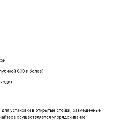
кой
глубиной 800 и более)
дходит
н для установки в открытые стойки, размещённые
анайзера осуществляется упорядочивание