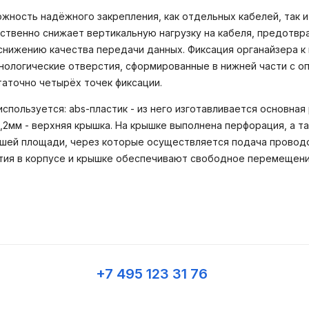
ность надёжного закрепления, как отдельных кабелей, так и
ственно снижает вертикальную нагрузку на кабеля, предотвр
 снижению качества передачи данных. Фиксация органайзера 
нологические отверстия, сформированные в нижней части с о
таточно четырёх точек фиксации.
используется: abs-пластик - из него изготавливается основн
,2мм - верхняя крышка. На крышке выполнена перфорация, а 
шей площади, через которые осуществляется подача проводо
тия в корпусе и крышке обеспечивают свободное перемещени
+7 495 123 31 76