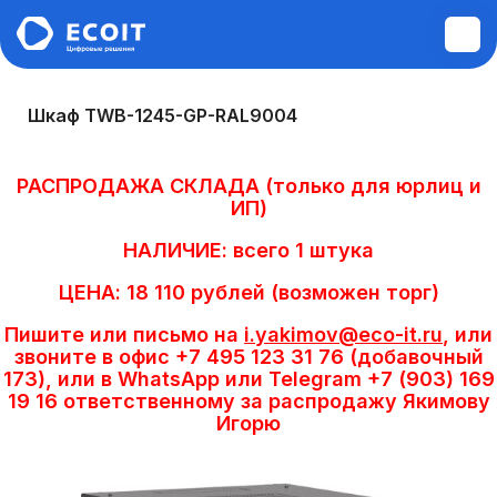
Шкаф TWB-1245-GP-RAL9004
Монтажные и пусконаладочные
работы
РАСПРОДАЖА СКЛАДА (только для юрлиц и
ИП)
Диагностика и ремонт техники
НАЛИЧИЕ: всего 1 штука
Аудит инфраструктуры
ЦЕНА: 18 110 рублей (возможен торг)
Пишите или письмо на
i.yakimov@eco-it.ru
, или
Построение ЛВС, WI-FI,
звоните в офис +7 495 123 31 76 (добавочный
Информационной безопасности,
173), или в WhatsApp или Telegram +7 (903) 169
Сервера, СХД
19 16 ответственному за распродажу Якимову
Игорю
Системы управления электронной
очередью